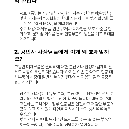
식 손잡다
국토교통부는 지난 9월 7일, 한국자동차산업협회(완성차) 
및 한국자동차부품협회와 함께 '자동차 대체부품 활성화'를 
위한 업무협약(MOU)을 체결했습니다.
주요 내용:
 대체부품 관련 규제나 디자인권 보호 수준을 협
의하고, 분기별 회의를 통해 인증부품의 생산을 대폭 확대할 
계획입니다.
2. 공업사 사장님들에게 이게 왜 호재일까
요?
그동안 대체부품은 퀄리티에 대한 불신이나 완성차 업계의 견
제로 사용이 제한적이었습니다. 하지만 이번 협약으로 인증 대
체부품이 시장에 활발히 풀리면 현장에는 다음과 같은 긍정적 
효과가 생깁니다.
영업력 강화 (수리 유도 수월):
 부품값이 저렴해지면 전체 수
리비와 고객의 보험료 부담이 확 줄어듭니다. 비용 때문에 
고민하는 고객에게 "정부 인증받은 안전하고 저렴한 부품이 
있다"라고 자신 있게 대안을 제시하여 수리 성사율을 높일 
수 있습니다.
부품 선택권 확대:
 독자적인 브랜드를 갖춘 질 좋은 부품업
체들이 늘어나, 부품 수급의 선택지가 넓어집니다.