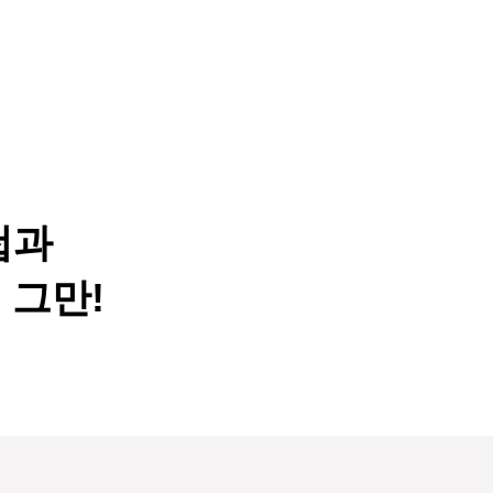
첩과
 그만!