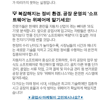
가 따라가지 못하는 실정입니다.
💡 복잡해지는 정비 환경, 공장 운영의 '소프
트웨어'는 위페어에 맡기세요!
전문가들은 현재의 혼란을 자동차 산업이 겪는 뼈아픈 '과도
기'로 분석합니다. 앞으로 공업사에 입고되는 차량들은 렌치나 
망치보다 '전용 진단기'와 '소프트웨어 역량'이 더 절실한 거대
한 전자기기처럼 변할 것입니다.
현장의 수리 난이도가 높아질수록, 사장님들의 시간과 에너지
는 새로운 기술을 익히고 고도화된 정비를 수행하는 데 온전히 
집중되어야 합니다.
자동차가 소프트웨어 중심으로 진화하듯, 
우리 공장의 업무 방
식도 소프트웨어로 혁신해야 할 때입니다.
 골치 아픈 부품 단가 
관리, 끝없는 서류 작업, 고객 결제 및 미수금 관리 등 번거로운 
공장 운영 업무는 모두 '위페어 파트너스'라는 든든한 시스템에 
맡겨주세요.
다가오는 미래 정비 시대, 사장님은 최고의 기술력에만 집중하
시고 공장의 효율과 수익 방어는 위페어가 확실하게 책임지겠
습니다!
▼공업사 마케팅이 고민되시나요?▼