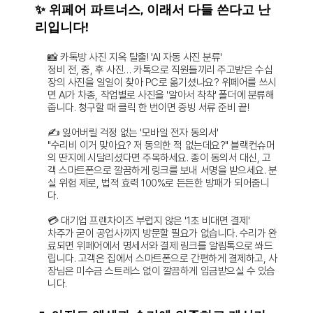
✨ 위페어 파트너스, 이래서 다들 쓴다고 난
리입니다!
📸 카톡방 사진 지옥 탈출! 'AI 자동 사진 분류'
정비 전, 중, 후 사진… 카톡으로 직원들끼리 주고받은 수십 
장의 사진을 일일이 찾아 PC로 옮기셨나요? 위페어를 쓰시
면 AI가 차종, 작업별로 사진을 '알아서 착착' 폴더에 분류해 
줍니다. 청구할 때 클릭 한 번이면 증빙 서류 준비 끝!
✍️ 잃어버릴 걱정 없는 '모바일 전자 동의서'
"수리비 이거 맞아요? 저 동의한 적 없는데요?" 블랙컨슈머
의 딴지에 시달리셨다면 주목하세요. 종이 동의서 대신, 고
객 스마트폰으로 깔끔하게 링크를 보내 서명을 받으세요. 분
실 위험 제로, 법적 효력 100%로 든든한 방패가 되어줍니
다.
💳 대기업 프랜차이즈 부럽지 않은 '1초 비대면 결제'
차주가 굳이 공업사까지 방문할 필요가 없습니다. 수리가 완
료되면 위페어에서 명세서와 결제 링크를 알림톡으로 쏴드
립니다. 고객은 집에서 스마트폰으로 간편하게 결제하고, 사
장님은 미수금 스트레스 없이 깔끔하게 입금받으실 수 있습
니다.