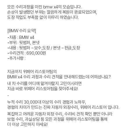
모든 수리과정을 마친 bmw x4의 모습입니다.
손상이 발생했던 부위는 깔끔하게 복원이 완료되었으며,
도장 작업도 부족함 없이 마무리 하였습니다.
[BMW 수리 요약]
•차종 : BMW x4
•부위 : 뒷범퍼, 본넷
•내용 : 뒷범퍼 – 보수,도장 / 본넷 – 판금,도장
•수리견적 : 690,000원
•추가사항 :
지금까지 위페어 리스토어팀의
BMW x4 수리 과정과 수리 견적을 안내해드렸는데 어떠셨나요?
내 차 수리를 어디에 맡겨야할지 고민이시라면
지금 바로 위페어 리스토어팀을 찾아주세요!
-
누적 수리 30,000대 이상의 수리 경험과 노하우,
경험의 차이가 만드는 진짜 자동차 외장수리, 위페어 리스토어
 입니다.
복잡하고 어려운 자동차 외장 수리, 수리비 견적 확인 뿐만 아니라
보험 수리, 과실상담 등 모든 과정을 위페어 리스토어팀을 통해 
더 이상 고민하지 마세요!