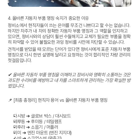
4. 올바른 자동차 부품 명칭 숙지가 중요한 이유
정비소에서 현직자들이 쓰는 은어를 무조건 나쁘다고 할 수는 없습니다. 
하지만 차주가 내 차의 정확한 
자동차 부품 명칭
과 그 역할을 인지하고 
있으면, 정비사와의 상담이 훨씬 수월해지고 교체가 필요한 부품을 정확
히 파악할 수 있어 불필요한 과잉 정비를 사전에 차단할 수 있습니다.
견적서를 받았을 때 모르는 단어가 있다면 정비사에게 표준 
자동차 부품 
명칭
으로 다시 한번 설명해 달라고 요청하는 것이 합리적인 차량 관리의 
첫걸음입니다.
✔ 올바른 자동차 부품 명칭을 이해하고 정비사와 명확히 소통하는 것은 
과도한 수리비를 예방하고 내 차를 스마트하게 관리하는 가장 확실한 방
법입니다.
📌 
[최종 총정리] 현직자 용어 vs 올바른 자동차 부품 명칭
다시방 ➔
 글로브 박스 / 대시보드
데루등 ➔
 후미등 / 테일램프
마후라 ➔
 소음기 / 머플러
미미 ➔
 엔진 마운트 (엔진 지지대)
쇼바 ➔
 쇼크업소버 (완충기)