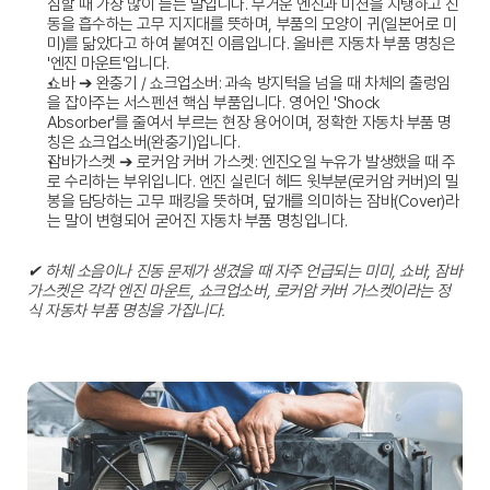
심할 때 가장 많이 듣는 말입니다. 무거운 엔진과 미션을 지탱하고 진
동을 흡수하는 고무 지지대를 뜻하며, 부품의 모양이 귀(일본어로 미
미)를 닮았다고 하여 붙여진 이름입니다. 올바른 
자동차 부품 명칭
은 
'엔진 마운트'입니다.
쇼바 ➔ 완충기 / 쇼크업소버:
 과속 방지턱을 넘을 때 차체의 출렁임
을 잡아주는 서스펜션 핵심 부품입니다. 영어인 'Shock 
Absorber'를 줄여서 부르는 현장 용어이며, 정확한 
자동차 부품 명
칭
은 쇼크업소버(완충기)입니다.
잠바가스켓 ➔ 로커암 커버 가스켓:
 엔진오일 누유가 발생했을 때 주
로 수리하는 부위입니다. 엔진 실린더 헤드 윗부분(로커암 커버)의 밀
봉을 담당하는 고무 패킹을 뜻하며, 덮개를 의미하는 잠바(Cover)라
는 말이 변형되어 굳어진 
자동차 부품 명칭
입니다.
✔ 하체 소음이나 진동 문제가 생겼을 때 자주 언급되는 미미, 쇼바, 잠바
가스켓은 각각 엔진 마운트, 쇼크업소버, 로커암 커버 가스켓이라는 정
식 자동차 부품 명칭을 가집니다.