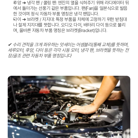
후앙 ➔ 냉각 팬 / 쿨링 팬:
 엔진의 열을 식혀주기 위해 라디에이터 뒤
에서 돌아가는 선풍기 같은 부품입니다. 팬(Fan)을 일본식으로 발음
한 것이며 정식 
자동차 부품 명칭
은 냉각 팬입니다.
다이 ➔ 브라켓 / 지지대:
 특정 부품을 차체에 고정하기 위한 받침대
나 철제 지지대를 뜻합니다. 오디오 다이, 배터리 다이 등으로 불리
며, 올바른 
자동차 부품 명칭
은 브라켓(Bracket)입니다.
✔ 수리 견적을 크게 좌우하는 앗세이는 어셈블리(통째 교체)를 뜻하며, 
세루모터, 후앙, 다이 등은 각각 시동 모터, 냉각 팬, 브라켓을 뜻하는 전
장/골조 관련 자동차 부품 명칭입니다