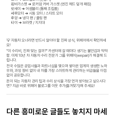
잠바가스켓 ➔
 로커암 커버 가스켓 (엔진 헤드 덮개 패킹)
앗세이 ➔
 어셈블리 (통째 조립품)
세루모터 ➔
 시동 모터 / 스타트 모터
후앙 ➔
 냉각 팬 / 쿨링 팬
다이 ➔
 브라켓 / 지지대
💡 
자동차 오너라면 반드시 알아야 할 진짜 상식, 위페어에서 확인하세
요!
"이 수리비, 진짜 맞는 걸까?" 카센터에 갈 때마다 생기는 불안감과 막막
함. 이제 10년 차 자동차 수리 전문가 그룹 위페어(wepair)가 해결해 드
립니다.
전국 수많은 공업사들과 파트너십을 맺으며 쌓아온 업계의 생생한 노하
우와, 과잉 정비 없이 내 차를 가장 스마트하게 관리하는 비급들을 아낌
없이 공유합니다.
돈이 되는 자동차 관리 팁과 수리 상식을 가장 먼저 받아보고 싶으시다
면? 지금 바로 위페어 블로그를 이웃 추가(즐겨찾기)해 주세요!
다른 흥미로운 글들도 놓치지 마세