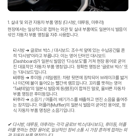
1. 실내 및 외관 자동차 부품 명칭 (다시방, 데루등, 마후라)
현장에서는 일상적으로 접하는 외관 및 실내 부품에도 일본어식 발음이 
섞인 
자동차 부품 명칭
을 자주 사용합니다.
다시방 ➔ 글로브 박스 / 대시보드:
 조수석 앞에 있는 수납공간을 흔
히 '다시방'이라고 부릅니다. 이는 영어 단어인 대시보드
(Dashboard)가 일본식 발음인 '다슈보도'를 거쳐 현장 용어로 굳어
진 대표적인 
자동차 부품 명칭
입니다. 정확한 명칭은 '글로브 박스' 또
는 '대시보드'입니다.
데루등 ➔ 후미등 / 테일램프:
 차량 뒷면에 장착되어 브레이크를 밟거
나 야간에 불이 들어오는 빨간색 램프입니다. 꼬리를 뜻하는 영어 
'Tail(테일)'의 일본식 발음에 등(램프)이 합쳐진 말로, 올바른 
자동차 
부품 명칭
은 후미등입니다.
마후라 ➔ 소음기 / 머플러:
 배기가스를 배출하고 엔진 소음을 줄여주
는 장치입니다. 머플러(Muffler)의 일본식 발음이 굳어진 용어로, 정
식 
자동차 부품 명칭
은 소음기입니다.
✔ 다시방, 데루등, 마후라는 각각 글로브 박스(대시보드), 후미등, 머플
러를 뜻하는 현장 용어로, 일상적인 정비 소통 시 가장 흔하게 접하는 외
관 자동차 부품 명칭입니다.