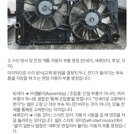
3. 수리 방식 및 전장 계통 자동차 부품 명칭 (앗세이, 세루모터, 후앙, 다
이)
마지막으로 수리 방식(교체 범위)을 결정짓거나, 전기가 들어가는 부속
품을 지칭할 때 쓰는 현장 
자동차 부품 명칭
입니다.
앗세이 ➔ 어셈블리(Assembly) / 조립품:
 단일 부품이 아니라, 여러 
부품이 하나로 결합된 '통째 조립품'을 뜻합니다. "앗세이로 교환해야 
한다"는 말은 고장 난 작은 부속 하나만 바꾸는 것이 아니라, 모듈 전
체를 통째로 교체한다는 의미입니다.
세루모터 ➔ 시동 모터 / 스타트 모터:
 자동차 시동을 걸 때 엔진을 처
음 돌려주는 모터입니다. 셀프 스타트 모터(Self-start motor)에서 
'셀'이 일본식 발음인 '세루'로 변질되어 불리는 
자동차 부품 명칭
입니
다.