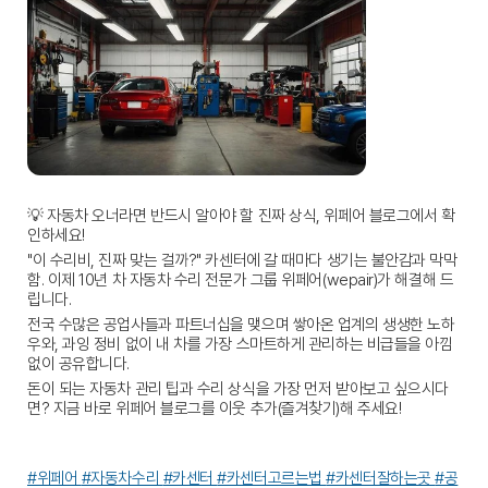
💡 자동차 오너라면 반드시 알아야 할 진짜 상식, 위페어 블로그에서 확
인하세요!
"이 수리비, 진짜 맞는 걸까?" 카센터에 갈 때마다 생기는 불안감과 막막
함. 이제 10년 차 자동차 수리 전문가 그룹 위페어(wepair)가 해결해 드
립니다.
전국 수많은 공업사들과 파트너십을 맺으며 쌓아온 업계의 생생한 노하
우와, 과잉 정비 없이 내 차를 가장 스마트하게 관리하는 비급들을 아낌
없이 공유합니다.
돈이 되는 자동차 관리 팁과 수리 상식을 가장 먼저 받아보고 싶으시다
면? 지금 바로 위페어 블로그를 이웃 추가(즐겨찾기)해 주세요!
#위페어 
#자동차수리 
#카센터 
#카센터고르는법 
#카센터잘하는곳 
#공