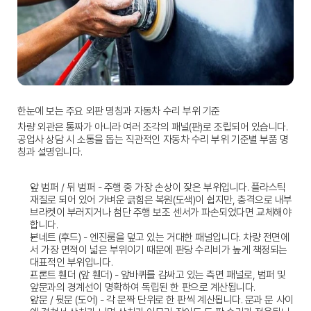
한눈에 보는 주요 외판 명칭과 자동차 수리 부위 기준
차량 외관은 통짜가 아니라 여러 조각의 패널(판)로 조립되어 있습니다. 
공업사 상담 시 소통을 돕는 직관적인 
자동차 수리 부위 기준
별 부품 명
칭과 설명입니다.
앞 범퍼 / 뒤 범퍼
 - 주행 중 가장 손상이 잦은 부위입니다. 플라스틱 
재질로 되어 있어 가벼운 긁힘은 복원(도색)이 쉽지만, 충격으로 내부 
브라켓이 부러지거나 첨단 주행 보조 센서가 파손되었다면 교체해야 
합니다.
본네트 (후드)
 - 엔진룸을 덮고 있는 거대한 패널입니다. 차량 전면에
서 가장 면적이 넓은 부위이기 때문에 판당 수리비가 높게 책정되는 
대표적인 부위입니다.
프론트 휀더 (앞 휀더)
 - 앞바퀴를 감싸고 있는 측면 패널로, 범퍼 및 
앞문과의 경계선이 명확하여 독립된 한 판으로 계산됩니다.
앞문 / 뒷문 (도어)
 - 각 문짝 단위로 한 판씩 계산됩니다. 문과 문 사이